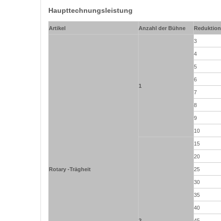
Haupttechnungsleistung
Artikel
Anzahl der Bühne
Reduktion
3
4
5
6
1
7
8
9
10
15
20
Rotary -Trägheit
25
30
35
40
2
45