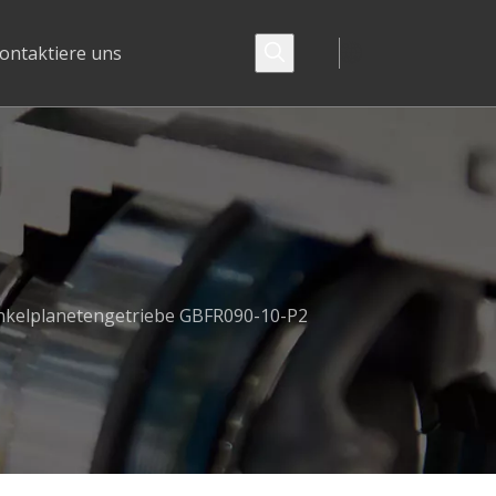
ontaktiere uns
nkelplanetengetriebe GBFR090-10-P2