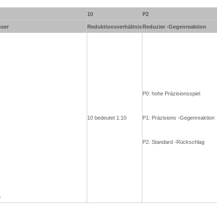
10
P2
ser
Reduktionsverhältnis
Reduzier -Gegenreaktion
P0: hohe Präzisionsspiel
10 bedeutet 1:10
P1: Präzisions -Gegenreaktion
P2: Standard -Rückschlag
m