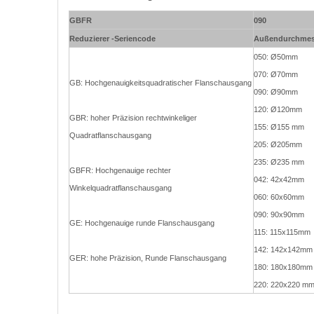
GBFR
090
Reduzierer -Seriencode
Außendurchmes
050: Ø50mm
070: Ø70mm
GB: Hochgenauigkeitsquadratischer Flanschausgang
090: Ø90mm
120: Ø120mm
GBR: hoher Präzision rechtwinkeliger
155: Ø155 mm
Quadratflanschausgang
205: Ø205mm
235: Ø235 mm
GBFR: Hochgenauige rechter
042: 42x42mm
Winkelquadratflanschausgang
060: 60x60mm
090: 90x90mm
GE: Hochgenauige runde Flanschausgang
115: 115x115mm
142: 142x142mm
GER: hohe Präzision, Runde Flanschausgang
180: 180x180mm
220: 220x220 m