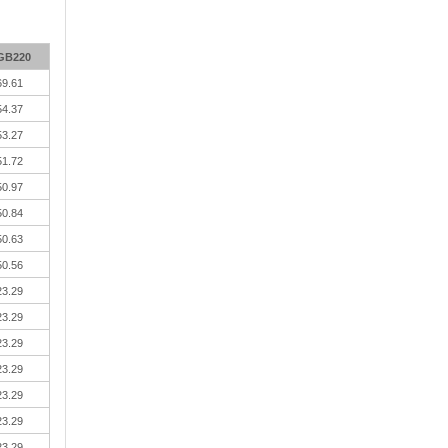
GB220
69.61
54.37
53.27
51.72
50.97
50.84
50.63
50.56
23.29
23.29
23.29
23.29
23.29
23.29
23.29