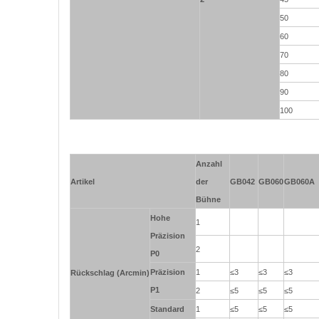
50
60
70
80
90
100
Anzahl
Artikel
der
GB042
GB060
GB060A
Bühne
Hohe
1
Präzision
2
P0
Präzision
1
≤3
≤3
≤3
Rückschlag (Arcmin)
P1
2
≤5
≤5
≤5
Standard
1
≤5
≤5
≤5