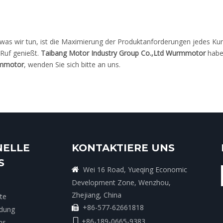
was wir tun, ist die Maximierung der Produktanforderungen jedes Kun
Ruf genießt.
Taibang Motor Industry Group Co.,Ltd
Wurmmotor
haben
mmotor
, wenden Sie sich bitte an uns.
NELLE
KONTAKTIERE UNS
S
Wei 16 Road, Yueqing Economic

Development Zone, Wenzhou,
Zhejiang, China
te
+86-577-62661818

dung
+86-189-0665-9383

ns