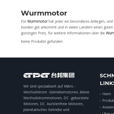
Wurmmotor
Für
Wurmmotor
hat jeder ein besonderes Anliegen, und 
Kunden gut ankommt und in vielen Ländern einen guten 
günstigen Preis, für weitere Informationen über die
Wur
Keine Produkte gefunden
SCH
LINK
Wir sind spezialisiert auf Mikro -
Wechselstrom -Getriebemotoren, kleine
Heim
Wechselstrommotoren, DC -gebürstete
Produk
Motoren, DC -bürstenfreie Motoren,
Anwen
planetarisches Getriebe und
Über u