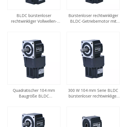
BLDC bürstenloser
Bürstenloser rechtwinkliger
rechtwinkliger Vollwellen-
BLDC-Getriebemotor mit
Getriebemotor 200w
Vollwelle, 200 W, Baugröße
104 mm
Quadratischer 104 mm
300 W 104 mm Serie BLDC
Baugröße BLDC
bürstenloser rechtwinkliger
bürstenloser rechtwinkliger
Vollwellen-Getriebemotor
Vollwellen-Getriebemotor
180 W