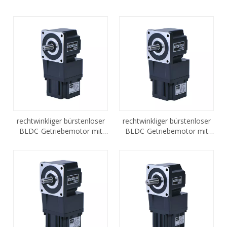
Vollwelle 40 W G5BLD40-
G5BLD60-24GN
24GN
rechtwinkliger bürstenloser
rechtwinkliger bürstenloser
BLDC-Getriebemotor mit
BLDC-Getriebemotor mit
Vollwelle 120 W G5BLD120-
Vollwelle 150 W
24GN