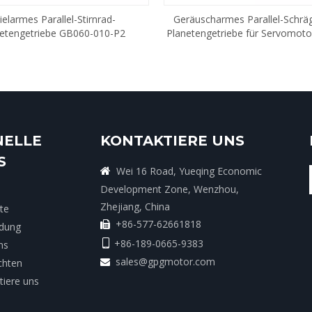
ielarmes Parallel-Stirnrad-
Geräuscharmes Parallel-Schrä
etengetriebe GB060-010-P2
Planetengetriebe für Servomot
010-P2
NELLE
KONTAKTIERE UNS
S
Wei 16 Road, Yueqing Economic

Development Zone, Wenzhou,
Zhejiang, China
te
+86-577-62661818

dung
+86-189-0665-9383

ns
sales@gpgmotor.com
chten

tiere uns