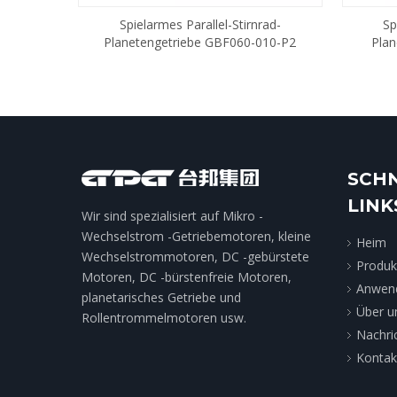
Spielarmes Parallel-Stirnrad-
Sp
Planetengetriebe GBF060-010-P2
Plan
SCH
LINK
Wir sind spezialisiert auf Mikro -
Wechselstrom -Getriebemotoren, kleine
Heim
Wechselstrommotoren, DC -gebürstete
Produk
Motoren, DC -bürstenfreie Motoren,
Anwen
planetarisches Getriebe und
Über u
Rollentrommelmotoren usw.
Nachri
Kontak