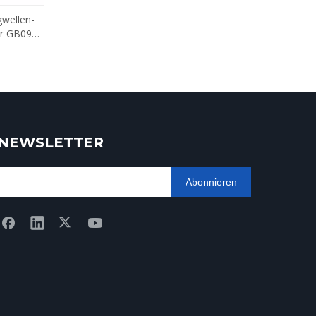
gwellen-
or GB090-
NEWSLETTER
Abonnieren