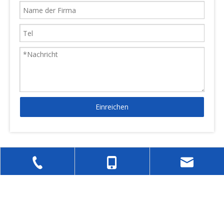
Einreichen
Wir sind spezialisiert auf Mikro -Wechselstrom -
Getriebemotoren, kleine Wechselstrommotoren, DC -
+86-577-62661811
+86-189-0665-9383
sales@gpgmotor.co