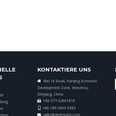
NELLE
KONTAKTIERE UNS
S
Wei 16 Road, Yueqing Economic

Development Zone, Wenzhou,
Zhejiang, China
te
+86-577-62661818

dung
+86-189-0665-9383

ns
sales@gpgmotor.com
chten
