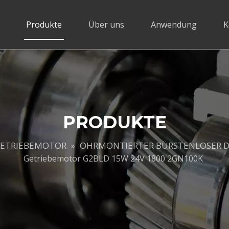
Produkte
Über uns
Anwendung
K
PRODUKTE
GETRIEBEMOTOR
OHRMONTIERTER BÜRSTENLOSER 
»
Getriebemotor G2BLD 15W 24V 1800 2GN100K