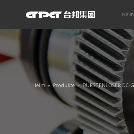
Heim
Heim
Produkte
BÜRSTENLOSER DC-
»
»